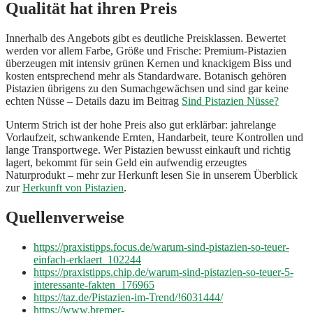
Qualität hat ihren Preis
Innerhalb des Angebots gibt es deutliche Preisklassen. Bewertet
werden vor allem Farbe, Größe und Frische: Premium-Pistazien
überzeugen mit intensiv grünen Kernen und knackigem Biss und
kosten entsprechend mehr als Standardware. Botanisch gehören
Pistazien übrigens zu den Sumachgewächsen und sind gar keine
echten Nüsse – Details dazu im Beitrag
Sind Pistazien Nüsse?
Unterm Strich ist der hohe Preis also gut erklärbar: jahrelange
Vorlaufzeit, schwankende Ernten, Handarbeit, teure Kontrollen und
lange Transportwege. Wer Pistazien bewusst einkauft und richtig
lagert, bekommt für sein Geld ein aufwendig erzeugtes
Naturprodukt – mehr zur Herkunft lesen Sie in unserem Überblick
zur
Herkunft von Pistazien
.
Quellenverweise
https://praxistipps.focus.de/warum-sind-pistazien-so-teuer-
einfach-erklaert_102244
https://praxistipps.chip.de/warum-sind-pistazien-so-teuer-5-
interessante-fakten_176965
https://taz.de/Pistazien-im-Trend/!6031444/
https://www.bremer-