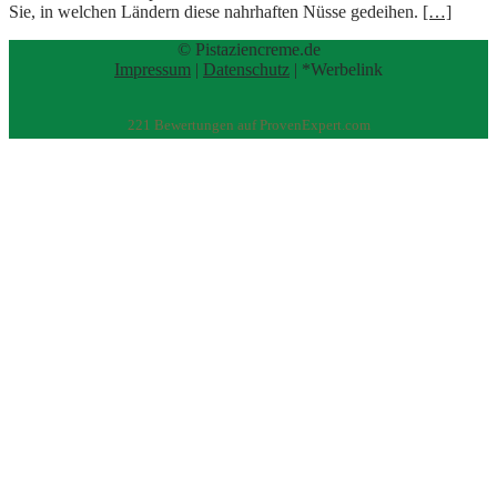
Sie, in welchen Ländern diese nahrhaften Nüsse gedeihen.
[…]
© Pistaziencreme.de
Impressum
|
Datenschutz
| *Werbelink
221
Bewertungen auf ProvenExpert.com
eEducation Net e.K.