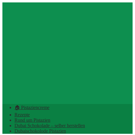
🏠 Pistaziencreme
Rezepte
Rund um Pistazien
Dubai Schokolade – selber herstellen
Dubaischokolode Pistazien