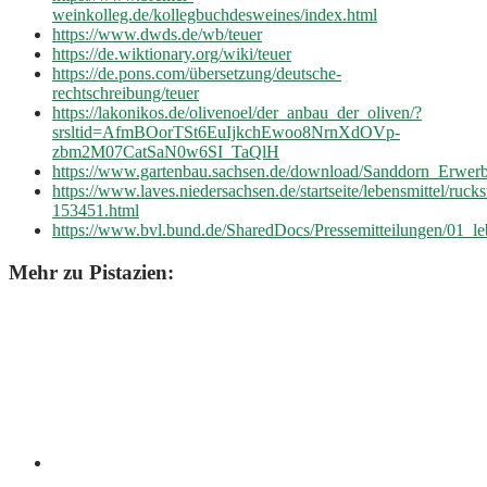
weinkolleg.de/kollegbuchdesweines/index.html
https://www.dwds.de/wb/teuer
https://de.wiktionary.org/wiki/teuer
https://de.pons.com/übersetzung/deutsche-
rechtschreibung/teuer
https://lakonikos.de/olivenoel/der_anbau_der_oliven/?
srsltid=AfmBOorTSt6EuIjkchEwoo8NrnXdOVp-
zbm2M07CatSaN0w6SI_TaQlH
https://www.gartenbau.sachsen.de/download/Sanddorn_Erwerb
https://www.laves.niedersachsen.de/startseite/lebensmittel/ru
153451.html
https://www.bvl.bund.de/SharedDocs/Pressemitteilungen/01_
Mehr zu Pistazien: