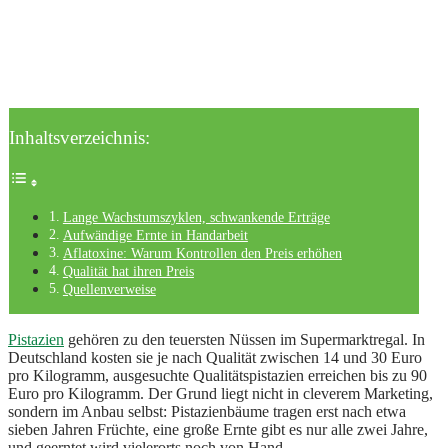
Inhaltsverzeichnis:
Lange Wachstumszyklen, schwankende Erträge
Aufwändige Ernte in Handarbeit
Aflatoxine: Warum Kontrollen den Preis erhöhen
Qualität hat ihren Preis
Quellenverweise
Pistazien
gehören zu den teuersten Nüssen im Supermarktregal. In
Deutschland kosten sie je nach Qualität zwischen 14 und 30 Euro
pro Kilogramm, ausgesuchte Qualitätspistazien erreichen bis zu 90
Euro pro Kilogramm. Der Grund liegt nicht in cleverem Marketing,
sondern im Anbau selbst: Pistazienbäume tragen erst nach etwa
sieben Jahren Früchte, eine große Ernte gibt es nur alle zwei Jahre,
und geerntet wird vielerorts noch von Hand.