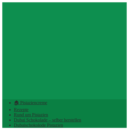
🏠 Pistaziencreme
Rezepte
Rund um Pistazien
Dubai Schokolade – selber herstellen
Dubaischokolode Pistazien