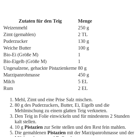
Zutaten für den Teig
Menge
Weizenmehl
250 g
Zimt (gemahlen)
2 TL
Puderzucker
130 g
Weiche Butter
100 g
Bio-Ei (Größe M)
1
Bio-Eigelb (Größe M)
1
Ungesalzene, gehackte Pistazienkerne
80 g
Marzipanrohmasse
450 g
Milch
5 EL
Rum
2 EL
Mehl, Zimt und eine Prise Salz mischen.
80 g des Puderzuckers, Butter, Ei, Eigelb und die
Mehlmischung zu einem glatten Teig verkneten.
Den Teig in Folie einwickeln und für mindestens 2 Stunden
kalt stellen.
10 g
Pistazien
zur Seite stellen und den Rest fein mahlen.
Die gemahlenen
Pistazien
mit der Marzipanrohmasse und der