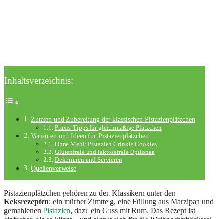
Inhaltsverzeichnis:
Zutaten und Zubereitung der klassischen Pistazienplätzchen
Praxis-Tipps für gleichmäßige Plätzchen
Varianten und Ideen für Pistazienplätzchen
Ohne Mehl: Pistazien Crinkle Cookies
Glutenfreie und laktosefreie Optionen
Dekorieren und Servieren
Quellenverweise
Pistazienplätzchen gehören zu den Klassikern unter den
Keksrezepten
: ein mürber Zimtteig, eine Füllung aus Marzipan und
gemahlenen
Pistazien
, dazu ein Guss mit Rum. Das Rezept ist