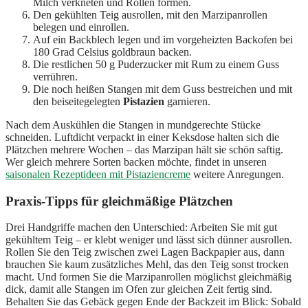
Milch verkneten und Rollen formen.
Den gekühlten Teig ausrollen, mit den Marzipanrollen
belegen und einrollen.
Auf ein Backblech legen und im vorgeheizten Backofen bei
180 Grad Celsius goldbraun backen.
Die restlichen 50 g Puderzucker mit Rum zu einem Guss
verrühren.
Die noch heißen Stangen mit dem Guss bestreichen und mit
den beiseitegelegten
Pistazien
garnieren.
Nach dem Auskühlen die Stangen in mundgerechte Stücke
schneiden. Luftdicht verpackt in einer Keksdose halten sich die
Plätzchen mehrere Wochen – das Marzipan hält sie schön saftig.
Wer gleich mehrere Sorten backen möchte, findet in unseren
saisonalen Rezeptideen mit Pistaziencreme
weitere Anregungen.
Praxis-Tipps für gleichmäßige Plätzchen
Drei Handgriffe machen den Unterschied: Arbeiten Sie mit gut
gekühltem Teig – er klebt weniger und lässt sich dünner ausrollen.
Rollen Sie den Teig zwischen zwei Lagen Backpapier aus, dann
brauchen Sie kaum zusätzliches Mehl, das den Teig sonst trocken
macht. Und formen Sie die Marzipanrollen möglichst gleichmäßig
dick, damit alle Stangen im Ofen zur gleichen Zeit fertig sind.
Behalten Sie das Gebäck gegen Ende der Backzeit im Blick: Sobald