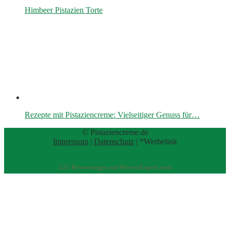
Himbeer Pistazien Torte
Rezepte mit Pistaziencreme: Vielseitiger Genuss für…
© Pistaziencreme.de
Impressum
|
Datenschutz
| *Werbelink
221
Bewertungen auf ProvenExpert.com
eEducation Net e.K.