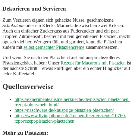
Dekorieren und Servieren
Zum Verzieren eignen sich gehackte Nüsse, geschmolzene
Schokolade
oder ein Klecks Marmelade zwischen zwei Keksen.
Auch ein einfacher Zuckerguss aus Puderzucker und ein paar
Tropfen Zitronensaft, bestreut mit fein gemahlenen Pistazien, macht
optisch viel her. Wer gern füllt und garniert, kann die Plätzchen
zudem mit
selbst gemachter Pistaziencreme
zusammensetzen.
Und wenn Sie nach den Plätzchen Lust auf anspruchsvolleres
Pistaziengebäck haben: Unser
Rezept für Macarons mit Pistazien
ist
der nächste Schritt – etwas kniffliger, aber ein echter Hingucker auf
jeder Kaffeetafel.
Quellenverweise
https://experimenteausmeinerkueche.de/pistazien-plaetzchen-
rezept-ohne-mehl.html/
https://naschware.de/knusprige-pistazien-plaetzchen/
https://www.livingathome.de/kochen-feiern/rezepte/10760-
rzpt-rezept-pistazien-plaetzchen
Mehr zu Pistazien: