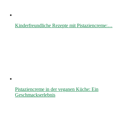
Kinderfreundliche Rezepte mit Pistaziencreme:…
Pistaziencreme in der veganen Küche: Ein
Geschmackserlebnis